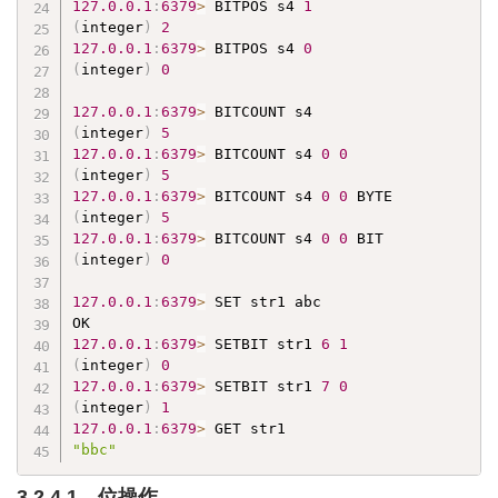
127.0
.0
.1
:
6379
>
 BITPOS s4 
1
(
integer
)
2
127.0
.0
.1
:
6379
>
 BITPOS s4 
0
(
integer
)
0
127.0
.0
.1
:
6379
>
(
integer
)
5
127.0
.0
.1
:
6379
>
 BITCOUNT s4 
0
0
(
integer
)
5
127.0
.0
.1
:
6379
>
 BITCOUNT s4 
0
0
(
integer
)
5
127.0
.0
.1
:
6379
>
 BITCOUNT s4 
0
0
(
integer
)
0
127.0
.0
.1
:
6379
>
 SET str1 abc

127.0
.0
.1
:
6379
>
 SETBIT str1 
6
1
(
integer
)
0
127.0
.0
.1
:
6379
>
 SETBIT str1 
7
0
(
integer
)
1
127.0
.0
.1
:
6379
>
"bbc"
3.2.4.1、位操作