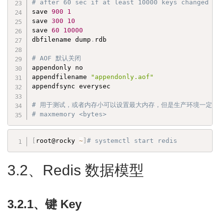
# after 60 sec if at least 10000 keys changed
save 
900
1
save 
300
10
save 
60
10000
dbfilename dump
.
rdb

# AOF 默认关闭
appendonly no

appendfilename 
"appendonly.aof"
appendfsync everysec

# 用于测试，或者内存小可以设置最大内存，但是生产环境一定尽
# maxmemory <bytes>
[
root@rocky 
~
]
# systemctl start redis
3.2、Redis 数据模型
3.2.1、键 Key