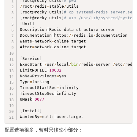
[
root@rocky utils
]
# pwd
/
root
/
redis
-
stable
/
[
root@rocky utils
]
# cp systemd-redis_server.ser
[
root@rocky utils
]
# vim /usr/lib/systemd/system
[
Unit
]
Description
=
Redis data structure server

Documentation
=
https
:
//
redis
.
io
/
documentation

Wants
=
network
-
online
.
target

After
=
network
-
online
.
target

[
Service
]
ExecStart
=
/
usr
/
local
/
bin
/
redis
-
server 
/
etc
/
redi
LimitNOFILE
=
10032
NoNewPrivileges
=
yes

Type
=
forking

TimeoutStartSec
=
infinity

TimeoutStopSec
=
infinity

UMask
=
0077
[
Install
]
WantedBy
=
multi
-
user
.
target
配置选项很多，暂时只修改小部分：