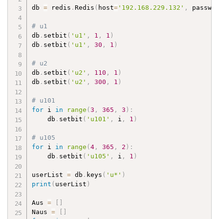
db 
=
 redis
.
Redis
(
host
=
'192.168.229.132'
,
 passwo
# u1
db
.
setbit
(
'u1'
,
1
,
1
)
db
.
setbit
(
'u1'
,
30
,
1
)
# u2
db
.
setbit
(
'u2'
,
110
,
1
)
db
.
setbit
(
'u2'
,
300
,
1
)
# u101
for
 i 
in
range
(
3
,
365
,
3
)
:
    db
.
setbit
(
'u101'
,
 i
,
1
)
# u105
for
 i 
in
range
(
4
,
365
,
2
)
:
    db
.
setbit
(
'u105'
,
 i
,
1
)
userList 
=
 db
.
keys
(
'u*'
)
print
(
userList
)
Aus 
=
[
]
Naus 
=
[
]