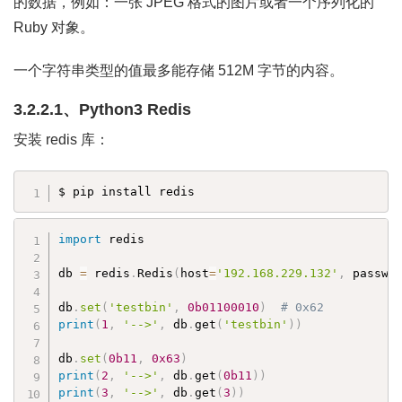
的数据，例如：一张 JPEG 格式的图片或者一个序列化的
Ruby 对象。
一个字符串类型的值最多能存储 512M 字节的内容。
3.2.2.1、Python3 Redis
安装 redis 库：
$ pip install redis
import
 redis

db 
=
 redis
.
Redis
(
host
=
'192.168.229.132'
,
 passwo
db
.
set
(
'testbin'
,
0b01100010
)
# 0x62
print
(
1
,
'-->'
,
 db
.
get
(
'testbin'
)
)
db
.
set
(
0b11
,
0x63
)
print
(
2
,
'-->'
,
 db
.
get
(
0b11
)
)
print
(
3
,
'-->'
,
 db
.
get
(
3
)
)