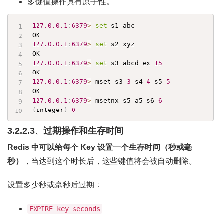
多键值操作具有原子性。
127.0
.0
.1
:
6379
>
set
 s1 abc

127.0
.0
.1
:
6379
>
set
 s2 xyz

127.0
.0
.1
:
6379
>
set
 s3 abcd ex 
15
127.0
.0
.1
:
6379
>
 mset s3 
3
 s4 
4
 s5 
5
127.0
.0
.1
:
6379
>
 msetnx s5 a5 s6 
6
(
integer
)
0
3.2.2.3、过期操作和生存时间
Redis 中可以给每个 Key 设置一个生存时间（秒或毫
秒）
，当达到这个时长后，这些键值将会被自动删除。
设置多少秒或毫秒后过期：
EXPIRE key seconds