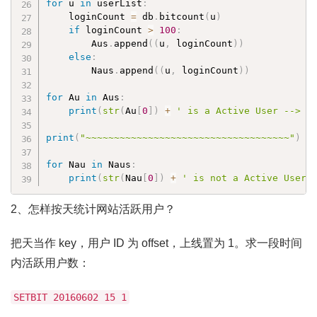
for
 u 
in
 userList
:
    loginCount 
=
 db
.
bitcount
(
u
)
if
 loginCount 
>
100
:
        Aus
.
append
(
(
u
,
 loginCount
)
)
else
:
        Naus
.
append
(
(
u
,
 loginCount
)
)
for
 Au 
in
 Aus
:
print
(
str
(
Au
[
0
]
)
+
' is a Active User --> '
print
(
"~~~~~~~~~~~~~~~~~~~~~~~~~~~~~~~~~~~~"
)
for
 Nau 
in
 Naus
:
print
(
str
(
Nau
[
0
]
)
+
' is not a Active User 
2、怎样按天统计网站活跃用户？
把天当作 key，用户 ID 为 offset，上线置为 1。求一段时间
内活跃用户数：
SETBIT 20160602 15 1