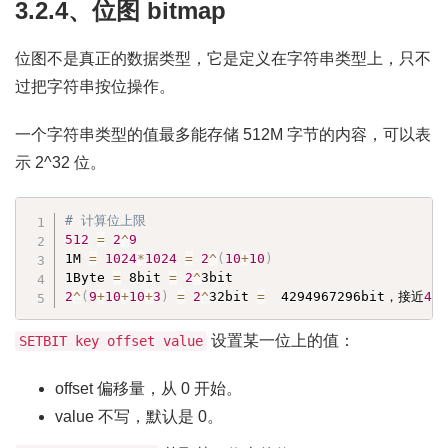
3.2.4、位图 bitmap
位图不是真正的数据类型，它是定义在字符串类型上，只不
过把字符串按位操作。
一个字符串类型的值最多能存储 512M 字节的内容，可以表
示 2^32 位。
# 计算位上限
512
=
2
^
9
1M 
=
1024
*
1024
=
2
^
(
10
+
10
)
1Byte 
=
 8bit 
=
2
^
2
^
(
9
+
10
+
10
+
3
)
=
2
^
32bit 
=
  4294967296bit，接近
43
设置某一位上的值：
SETBIT key offset value
offset 偏移量，从 0 开始。
value 不写，默认是 0。