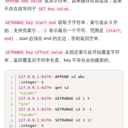
追加字符串。如果键存在就追加；如果
APPEND key value
不存在就等同于
。
SET key value
获取子字符串，索引值从 0 开
GETRANGE key start end
始，支持负索引，
表示最后一个字符。范围是
-1
[start,
，start 必须在 end 的左边，否则返回空串。
end]
从指定索引处开始覆盖字符
SETRANGE key offset value
串，返回覆盖后字符串长度。key 不存在会创建新的。
127.0
.0
.1
:
6379
>
(
integer
)
6
127.0
.0
.1
:
6379
>
"xyzabc"
127.0
.0
.1
:
6379
>
 GETRANGE s2 
1
3
"yza"
127.0
.0
.1
:
6379
>
 GETRANGE s2 
0
-
1
"xyzabc"
127.0
.0
.1
:
6379
>
 SETRANGE s2 
3
12
(
integer
)
6