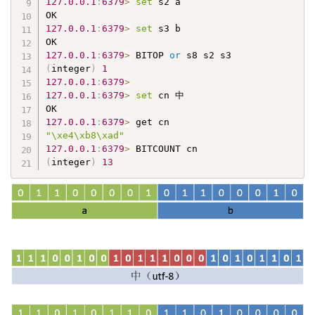
127.0
.0
.1
:
6379
>
set
 s2 a

127.0
.0
.1
:
6379
>
set
 s3 b

127.0
.0
.1
:
6379
>
 BITOP 
or
(
integer
)
1
127.0
.0
.1
:
6379
>
127.0
.0
.1
:
6379
>
set
 cn 中

127.0
.0
.1
:
6379
>
"\xe4\xb8\xad"
127.0
.0
.1
:
6379
>
(
integer
)
13