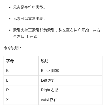
元素是字符串类型。
元素可以重复出现。
索引支持正索引和负索引，从左至右从 0 开始，从右
至左从 -1 开始。
命令说明：
字母
说明
B
Block 阻塞
L
Left 左起
R
Right 右起
X
exist 存在