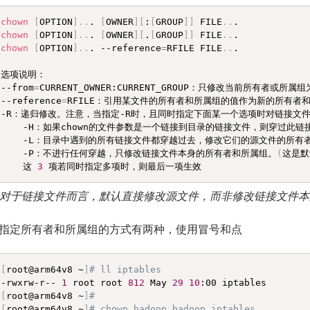
chown
[
OPTION
]
..
. 
[
OWNER
]
[
:
[
GROUP
]
]
 FILE
..
chown
[
OPTION
]
..
. 
[
OWNER
]
[
.
[
GROUP
]
]
 FILE
..
chown
[
OPTION
]
..
. --reference
=
RFILE FILE
..
.

选项说明：

--from
=
CURRENT_OWNER:CURRENT_GROUP：只修改当前所有者或所
--reference
=
RFILE：引用某文件的所有者和所属组的值作为新的所有者和
-R：递归修改。注意，当指定-R时，且同时指定下面某一个选项时对链接文件
    -H：如果chown的文件参数是一个链接到目录的链接文件，则穿过此
    -L：目录中遇到的所有链接文件都穿越过去，修改它们的源文件的所有者
    -P：不进行任何穿越，只修改链接文件本身的所有者和所属组。
(
这是默
    这 
3
 项若同时指定多项时，则最后一项生效
对于链接文件而言，默认直接修改源文件，而非修改链接文件本
wn指定所有者和所属组的方式有两种，使用冒号和点
[
root@arm64v8 ~
]
# ll iptables 
-rwxrw-r-- 
1
 root root 
812
 May 
29
10
[
root@arm64v8 ~
]
# 
[
root@arm64v8 ~
]
# chown hadoop.hadoop iptables 