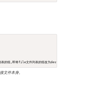
文件列表的组,即将file文件列表的组改为dest_file的组
接文件本身。