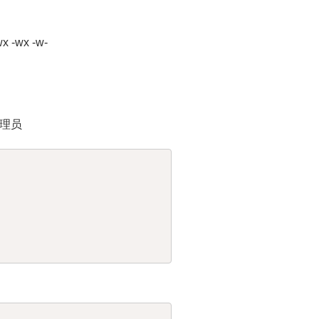
-wx -w-
理员