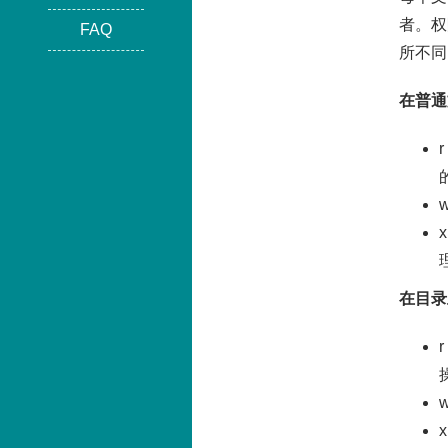
者。权限
FAQ
所不同
在普通
在目录