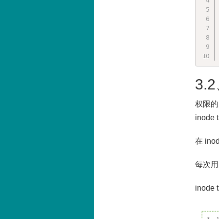
3.
权限的元
inode 
在 i
每次用
ino