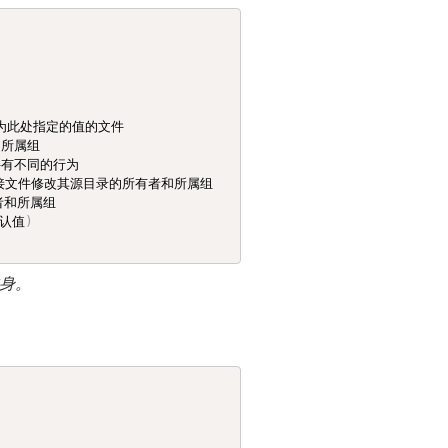
属组为此处指定的值的文件

所属组

有不同的行为

链接文件修改其源目录的所有者和所属组

和所属组

认值
)
身。