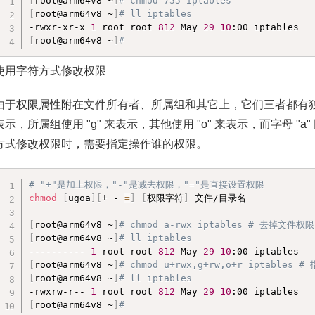
[
root@arm64v8 ~
]
# chmod 755 iptables 
[
root@arm64v8 ~
]
# ll iptables 
-rwxr-xr-x 
1
 root root 
812
 May 
29
10
[
root@arm64v8 ~
]
#
使用字符方式修改权限
由于权限属性附在文件所有者、所属组和其它上，它们三者都有独立
表示，所属组使用 "g" 来表示，其他使用 "o" 来表示，而字母 
方式修改权限时，需要指定操作谁的权限。
# "+"是加上权限，"-"是减去权限，"="是直接设置权限
chmod
[
ugoa
]
[
+ - 
=
]
[
权限字符
]
 文件/目录名

[
root@arm64v8 ~
]
# chmod a-rwx iptables # 去掉文件权限
[
root@arm64v8 ~
]
# ll iptables 
---------- 
1
 root root 
812
 May 
29
10
[
root@arm64v8 ~
]
# chmod u+rwx,g+rw,o+r ipta
[
root@arm64v8 ~
]
# ll iptables 
-rwxrw-r-- 
1
 root root 
812
 May 
29
10
[
root@arm64v8 ~
]
#