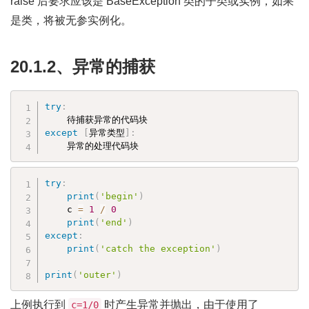
raise 后要求应该是 BaseException 类的子类或实例，如果
是类，将被无参实例化。
20.1.2、异常的捕获
try
:
except
[
异常类型
]
:
    异常的处理代码块
try
:
print
(
'begin'
)
    c 
=
1
/
0
print
(
'end'
)
except
:
print
(
'catch the exception'
)
print
(
'outer'
)
上例执行到
时产生异常并抛出，由于使用了
c=1/0