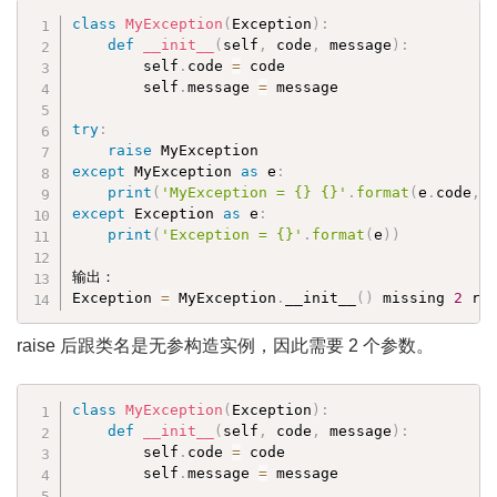
class
MyException
(
Exception
)
:
def
__init__
(
self
,
 code
,
 message
)
:
        self
.
code 
=
 code

        self
.
message 
=
 message

try
:
raise
except
 MyException 
as
 e
:
print
(
'MyException = {} {}'
.
format
(
e
.
code
,
 
except
 Exception 
as
 e
:
print
(
'Exception = {}'
.
format
(
e
)
)
输出：

Exception 
=
 MyException
.
__init__
(
)
 missing 
2
 re
raise 后跟类名是无参构造实例，因此需要 2 个参数。
class
MyException
(
Exception
)
:
def
__init__
(
self
,
 code
,
 message
)
:
        self
.
code 
=
 code

        self
.
message 
=
 message
