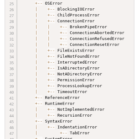
+
-
-
 OSError

|
+
-
-
 BlockingIOError

|
+
-
-
 ChildProcessError

|
+
-
-
 ConnectionError

|
|
+
-
-
 BrokenPipeError

|
|
+
-
-
 ConnectionAbortedError

|
|
+
-
-
 ConnectionRefusedError

|
|
+
-
-
 ConnectionResetError

|
+
-
-
 FileExistsError

|
+
-
-
 FileNotFoundError

|
+
-
-
 InterruptedError

|
+
-
-
 IsADirectoryError

|
+
-
-
 NotADirectoryError

|
+
-
-
 PermissionError

|
+
-
-
 ProcessLookupError

|
+
-
-
 TimeoutError

+
-
-
 ReferenceError

+
-
-
 RuntimeError

|
+
-
-
 NotImplementedError

|
+
-
-
 RecursionError

+
-
-
 SyntaxError

|
+
-
-
 IndentationError

|
+
-
-
 TabError

+
-
-
 SystemError
