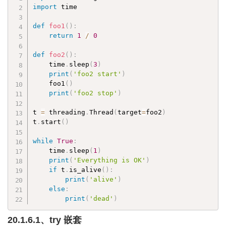
import
 time

def
foo1
(
)
:
return
1
/
0
def
foo2
(
)
:
    time
.
sleep
(
3
)
print
(
'foo2 start'
)
    foo1
(
)
print
(
'foo2 stop'
)
t 
=
 threading
.
Thread
(
target
=
foo2
)
t
.
start
(
)
while
True
:
    time
.
sleep
(
1
)
print
(
'Everything is OK'
)
if
 t
.
is_alive
(
)
:
print
(
'alive'
)
else
:
print
(
'dead'
)
20.1.6.1、try 嵌套