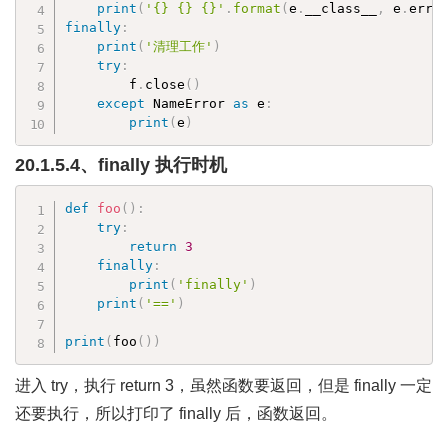
print
(
'{} {} {}'
.
format
(
e
.
__class__
,
 e
.
errn
finally
:
print
(
'清理工作'
)
try
:
        f
.
close
(
)
except
 NameError 
as
 e
:
print
(
e
)
20.1.5.4、finally 执行时机
def
foo
(
)
:
try
:
return
3
finally
:
print
(
'finally'
)
print
(
'=='
)
print
(
foo
(
)
)
进入 try，执行 return 3，虽然函数要返回，但是 finally 一定
还要执行，所以打印了 finally 后，函数返回。