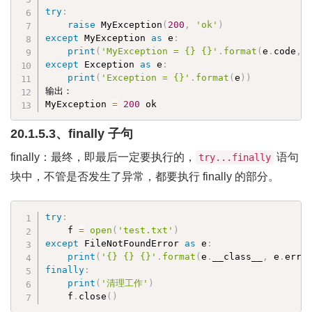
try
:
raise
 MyException
(
200
,
'ok'
)
except
 MyException 
as
 e
:
print
(
'MyException = {} {}'
.
format
(
e
.
code
,
 
except
 Exception 
as
 e
:
print
(
'Exception = {}'
.
format
(
e
)
)
输出：

MyException 
=
200
 ok
20.1.5.3、finally 子句
finally：最终，即最后一定要执行的，
语句
try...finally
块中，不管是否发生了异常，都要执行 finally 的部分。
try
:
    f 
=
open
(
'test.txt'
)
except
 FileNotFoundError 
as
 e
:
print
(
'{} {} {}'
.
format
(
e
.
__class__
,
 e
.
errn
finally
:
print
(
'清理工作'
)
    f
.
close
(
)