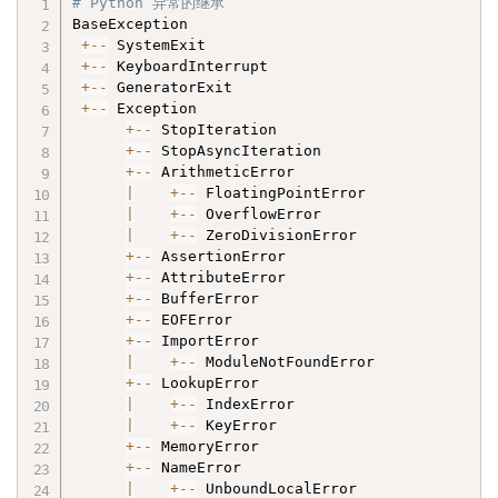
# Python 异常的继承
BaseException

+
-
-
 SystemExit

+
-
-
 KeyboardInterrupt

+
-
-
 GeneratorExit

+
-
-
 Exception

+
-
-
 StopIteration

+
-
-
 StopAsyncIteration

+
-
-
 ArithmeticError

|
+
-
-
 FloatingPointError

|
+
-
-
 OverflowError

|
+
-
-
 ZeroDivisionError

+
-
-
 AssertionError

+
-
-
 AttributeError

+
-
-
 BufferError

+
-
-
 EOFError

+
-
-
 ImportError

|
+
-
-
 ModuleNotFoundError

+
-
-
 LookupError

|
+
-
-
 IndexError

|
+
-
-
 KeyError

+
-
-
 MemoryError

+
-
-
 NameError

|
+
-
-
 UnboundLocalError
