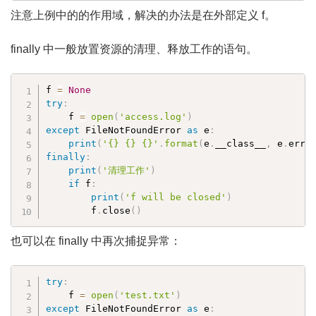
注意上例中的的作用域，解决的办法是在外部定义 f。
finally 中一般放置资源的清理、释放工作的语句。
f 
=
None
try
:
    f 
=
open
(
'access.log'
)
except
 FileNotFoundError 
as
 e
:
print
(
'{} {} {}'
.
format
(
e
.
__class__
,
 e
.
errn
finally
:
print
(
'清理工作'
)
if
 f
:
print
(
'f will be closed'
)
        f
.
close
(
)
也可以在 finally 中再次捕捉异常：
try
:
    f 
=
open
(
'test.txt'
)
except
 FileNotFoundError 
as
 e
: