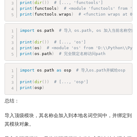
print
(
dir
(
)
)
# [..., 'functools']
print
(
functools
)
# <module 'functools' from 'D
print
(
functools
.
wraps
)
# <function wraps at 0x
import
 os
.
path  
# 导入 os.path, os 加入当前名称空间
print
(
dir
(
)
)
# [..., 'os']
print
(
os
)
# <module 'os' from 'D:\\Python\\Pyt
print
(
os
.
path
)
# 完全限定名称访问path
import
 os
.
path 
as
 osp  
# 导入os.path并赋给osp
print
(
dir
(
)
)
# [..., 'osp']
print
(
osp
)
总结：
导入顶级模块，其名称会加入到本地名词空间中，并绑定到
其模块对象。