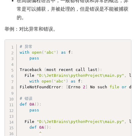
在高级编程语言中，一般都有错误和异常的概念，异
常是可以捕获，并被处理的，但是错误是不能被捕获
的。
举例：对比异常和错误。
# 异常
with
open
(
'abc'
)
as
 f
:
pass
Traceback 
(
most recent call last
)
:
  File 
"D:\JetBrains\pythonProject\main.py"
,
 li
with
open
(
'abc'
)
as
 f
:
FileNotFoundError
:
[
Errno 
2
]
 No such 
file
or
 di
# 错误        
def
0A
(
)
:
pass
  File 
"D:\JetBrains\pythonProject\main.py"
,
 li
def
0A
(
)
:
^