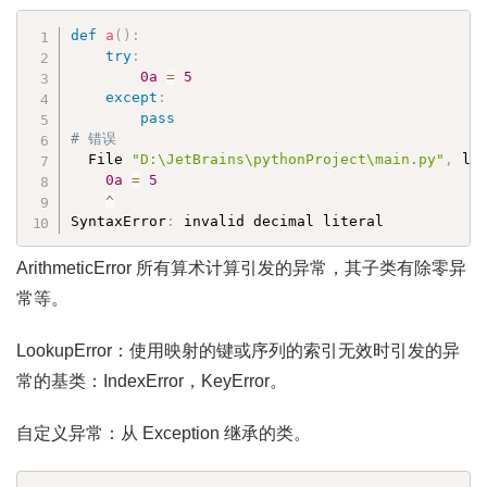
def
a
(
)
:
try
:
0a
=
5
except
:
pass
# 错误
  File 
"D:\JetBrains\pythonProject\main.py"
,
 li
0a
=
5
^
SyntaxError
:
 invalid decimal literal
ArithmeticError 所有算术计算引发的异常，其子类有除零异
常等。
LookupError：使用映射的键或序列的索引无效时引发的异
常的基类：IndexError，KeyError。
自定义异常：从 Exception 继承的类。