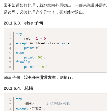
常不知道如何处理，就继续向外层抛出，一般来说最外层也
是边界，必须处理这个异常了，否则线程退出。
20.1.6.3、else 子句
try
:
    ret 
=
1
*
0
except
 ArithmeticError 
as
 e
:
print
(
e
)
else
:
print
(
'OK'
)
finally
:
print
(
'fin'
)
else 子句：
没有任何异常发生
，则执行。
20.1.6.4、总结
try
:
<
语句
>
# 运行别的代码
except
<
异常类
>
: