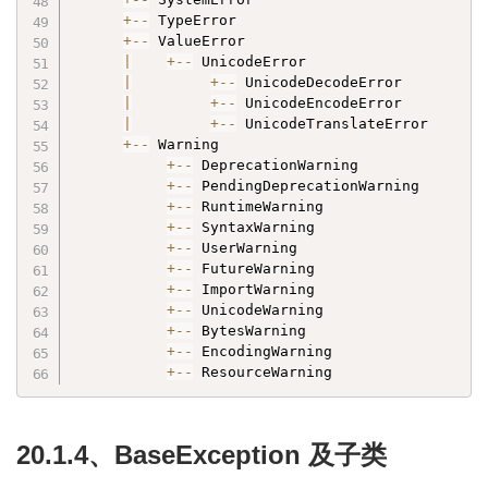
+
-
-
 TypeError

+
-
-
 ValueError

|
+
-
-
 UnicodeError

|
+
-
-
 UnicodeDecodeError

|
+
-
-
 UnicodeEncodeError

|
+
-
-
 UnicodeTranslateError

+
-
-
 Warning

+
-
-
 DeprecationWarning

+
-
-
 PendingDeprecationWarning

+
-
-
 RuntimeWarning

+
-
-
 SyntaxWarning

+
-
-
 UserWarning

+
-
-
 FutureWarning

+
-
-
 ImportWarning

+
-
-
 UnicodeWarning

+
-
-
 BytesWarning

+
-
-
 EncodingWarning

+
-
-
 ResourceWarning
20.1.4、BaseException 及子类