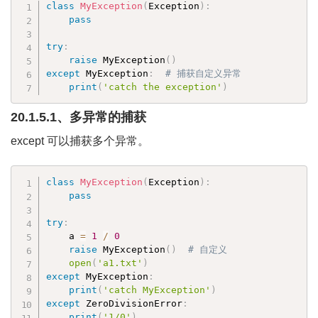
class
MyException
(
Exception
)
:
pass
try
:
raise
 MyException
(
)
except
 MyException
:
# 捕获自定义异常
print
(
'catch the exception'
)
20.1.5.1、多异常的捕获
except 可以捕获多个异常。
class
MyException
(
Exception
)
:
pass
try
:
    a 
=
1
/
0
raise
 MyException
(
)
# 自定义
open
(
'a1.txt'
)
except
 MyException
:
print
(
'catch MyException'
)
except
 ZeroDivisionError
:
print
(
'1/0'
)