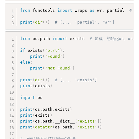
from
 functools 
import
 wraps 
as
 wr
,
 partial  
# 
print
(
dir
(
)
)
# [..., 'partial', 'wr']
from
 os
.
path 
import
 exists  
# 加载、初始化os、os.
if
 exists
(
'o:/t'
)
:
print
(
'Found'
)
else
:
print
(
'Not Found'
)
print
(
dir
(
)
)
# [..., 'exists']
print
(
exists
)
import
 os

print
(
os
.
path
.
exists
)
print
(
exists
)
print
(
os
.
path
.
__dict__
[
'exists'
]
)
print
(
getattr
(
os
.
path
,
'exists'
)
)
# 上面4种方式获得同一个对象